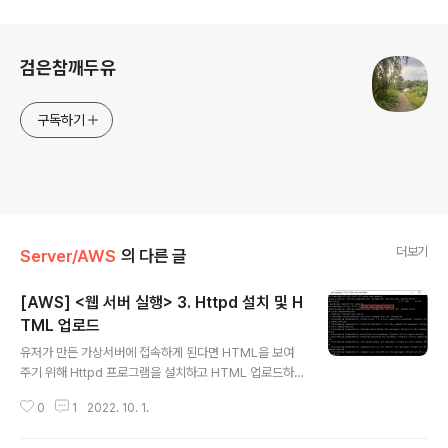
로그 정보
검은참깨두유
구독하기
더보기
Server/AWS
의 다른 글
[AWS] <웹 서버 실행> 3. Httpd 설치 및 H
TML 업로드
글 내용
유저가 만든 가상서버에 접속하게 된다면 HTML을 보여
주기 위해 Httpd 프로그램을 설치하고 HTML 업로드하
는 방법까지 진행하겠습니다. 리눅스 커맨드 입력창에서 H
0
1
2022. 10. 1.
ttpd 설치를 위한 명령어를 입력해줍니다. sudo yum in
stall httpd 위 명령어를 입력하면 리눅스에 httpd 프로그