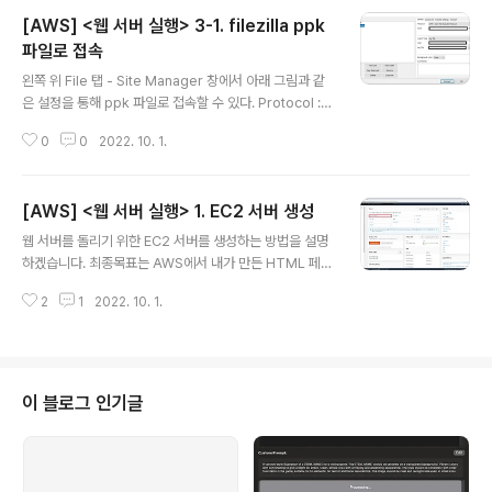
램이 설치됩니다. 설치가 되었다면 리눅스 /var/www 폴
[AWS] <웹 서버 실행> 3-1. filezilla ppk
더가 생기고 안에 html 폴더가 생깁니다. pwd # 리눅스
현재 커서 위치 파악 명령어 cd /var/www # var 폴더 안
파일로 접속
글 내용
www 폴더로 이동 ls -l # 현재 커서 위치에 있는 파일 목
왼쪽 위 File 탭 - Site Manager 창에서 아래 그림과 같
록 확인 위와 같은 명령어를 입력해 설치가 되었는지 확인
은 설정을 통해 ppk 파일로 접속할 수 있다. Protocol : S
할 수 있습니다. 확인한다면, html 폴더가 현재 root 권한
FTP - SSH File Transfer Protocol Host : 접속하고
으로 정해져 있는 것을 확인할 수 있..
0
0
2022. 10. 1.
자 하는 서버 IP 주소 Logon Type : ppk 파일로 접속하
기 위해 Key file 설정 User : 서버 접속 아이디 Key file :
ppk 파일 업로드 [AWS] AWS EC2 서버 생성 ~ HTML
[AWS] <웹 서버 실행> 1. EC2 서버 생성
파일 배포 [AWS] AWS EC2 서버 생성 ~ HTML 파일 배
글 내용
포 [AWS] 1. EC2 서버 생성 1. EC2 서버 생성" data-og
웹 서버를 돌리기 위한 EC2 서버를 생성하는 방법을 설명
-description="웹 서버를 돌리기 위한 EC2 서버를 생성
하겠습니다. 최종목표는 AWS에서 내가 만든 HTML 페이
하는 방법을 설명하겠습니다. 최종목표는 AWS에서 내가
지를 올리는 것입니다. 먼저 AWS에 회원가입을 합니다.
만든 HTML ..
2
1
2022. 10. 1.
지금은 프리티어인 무료 서버를 사용할 것이기 때문에 회
원가입을 할 때 신용카드 정보를 요구해도 요금이 청구가
되지 않습니다. 12개월동안 프리티어 서버를 1개만 사용한
다면, 추가 요금이 나오지 않지만 1. 프리티어 서버를 2개
이상 돌릴 때 2. 프리티어 이상의 서버를 돌릴 때 3. 12개
이 블로그 인기글
월의 시간이 지났을 경우 추가요금을 지불해야 AWS 무료
서버를 이용할 수 있습니다. 먼저 AWS 로그인 한 후 설정
창에서 EC2를 검색합니다. EC2는 웹 서버 또는 리눅스 서
버를 돌리기 위한 클라우드 가상 서버입니다. EC2에 접속