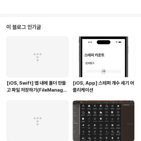
간을 줄여 생산성이 높아집니다.- 일관성 있는 네이밍 컨벤
프랙탈 패턴: 만델브로 집합, 줄리아 집합, 버닝 쉽, 만델박
션을 유지할 수 있습니다.-..
스 등 다양한 프랙탈을 탐험해보세요.실시간 렌더링: 고성
능 Metal 프레임워크를 활용한 부드러운 실시간 렌더링을
경험하세요.자동 확대: 끝없이 이어지는 프랙탈의 세계를
이 블로그 인기글
확대하며 새로운 패턴을 발견해보세요.직관적인 컨트롤:
손쉬운 제스처로 줌인/아웃, 이동을 제어할 수 있습니다.커
스터마이즈 가능한 설정: 색상, 반복 횟수, 기타 매개변수를
조절하여 나만의 고유한 프랙탈을 만들어보세요.아름다운
색상: 다채로운 색상 팔레..
[iOS, Swift] 앱 내에 폴더 만들
[iOS, App] 스테퍼 개수 세기 어
고 파일 저장하기(FileManage
플리케이션
r)