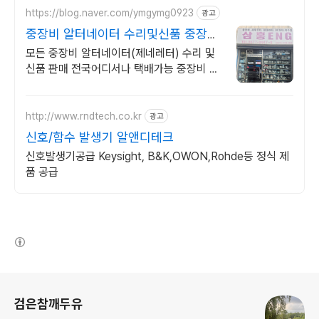
https://blog.naver.com/ymgymg0923
광고
중장비 알터네이터 수리및신품 중장비
제네레다 판매및수리
모든 중장비 알터네이터(제네레터) 수리 및
신품 판매 전국어디서나 택배가능 중장비 알
터네이터(제네레터) 신품및중고(수리품) 판
매 모든중장비 차종 물건보유
http://www.rndtech.co.kr
광고
신호/함수 발생기 알앤디테크
신호발생기공급 Keysight, B&K,OWON,Rohde등 정식 제
품 공급
(새창열림)
로그 정보
검은참깨두유