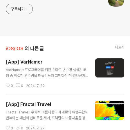
구독하기
더보기
iOS/iOS
의 다른 글
[App] VarNamer
글 내용
VarNamer: 프로그래머를 위한 스마트 변수명 생성기 코
딩 중 적절한 변수명을 떠올리느라 고민하신 적 있으신가
요? VarNamer가 그 고민을 해결해 드립니다! VarName
0
0
2024. 7. 29.
r는 인공지능 기술을 활용하여 프로그래머들이 명확하고
의미 있는 변수명을 쉽게 생성할 수 있도록 도와주는 혁신
적인 도구입니다. 주요 기능:- 간단한 설명만으로 적절한
[App] Fractal Travel
변수명 추천- 다양한 프로그래밍 언어와 코딩 스타일 지
글 내용
원- 빠르고 효율적인 변수명 생성으로 개발 속도 향상- 직
Fractal Travel: 수학적 아름다움의 세계로의 여행무한히
관적이고 사용하기 쉬운 인터페이스- macOS의 네이티브
반복되는 패턴의 신비로운 세계, 프랙탈의 아름다움을 경
앱으로 시스템과 완벽한 통합 VarNamer를 사용하면:- 코
험해보세요. 프랙탈 익스플로러는 여러분을 수학과 예술이
드의 가독성과 유지보수성이 향상됩니다.- 변수명 고민 시
0
0
2024. 7. 27.
만나는 경이로운 여정으로 안내합니다.주요 기능: 다양한