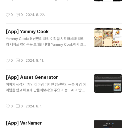
terface that anyone can master in minutes.• End
less Possibilities: Adjust gear sizes, colors, and
작성시간
0
0
2024. 8. 22.
rotation to create infinite unique designs.• Real-
Time Creation: Watch your masterpiece unfold
as you manipulate the gears.• Vibrant Colors: C
[App] Yammy Cook
hoose from a wide palette to make your design
글 내용
s pop.• Customizable..
Yammy Cook: 당신만의 요리 여정을 시작하세요! 요리
의 세계로 여러분을 초대합니다! Yammy Cook에서 초보
요리사에서 마스터 셰프로 성장하는 흥미진진한 요리 모험
을 즐겨보세요. 주요 특징:다양한 요리 도전: 간단한 계란
작성시간
0
0
2024. 8. 11.
요리부터 복잡한 고급 요리까지, 50가지 이상의 다양한 레
시피에 도전해보세요. 레벨 업 시스템: 요리 실력이 늘어날
수록 새로운 레시피와 재료가 잠금해제됩니다. 최고의 요
[App] Asset Generator
리사를 향한 여정을 즐기세요! 재료 관리: 신선한 재료를 구
글 내용
매하고 재고를 관리하세요. 효율적인 재료 사용으로 수익
이미지 생성기: 게임 아이템 디자인 당신만의 독특 게임 아
을 극대화하세요. 창의적인 레시피 개발: 기본 레시피에 새
이템을 쉽고 빠르게 만들어보세요! 주요 기능:- AI 기반 이
로운 재료를 추가해 독특한 요리를 만들어보세요. 당신만
미지 생성: 간단한 텍스트 설명만으로 고품질의 다양한 스
의 시그니처 요리를 개발하세요! 레스토랑 경영: 음식을 판
타일의 아이템 이미지를 생성합니다.- 커스텀 프롬프트: 자
작성시간
0
0
2024. 8. 1.
매하고 수익을 관리하세요. 인기..
신만의 고유한 스타일을 위해 이미지 생성 프롬프트를 직
접 수정할 수 있습니다.- 다중 아이템 생성: 한 번에 여러 아
이템을 생성하여 시간을 절약하세요.- 토큰 시스템: 유연한
[App] VarNamer
사용을 위한 토큰 기반 결제 시스템을 제공합니다.- 이미지
글 내용