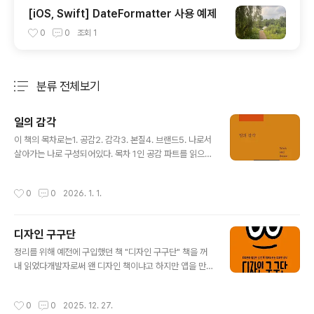
[iOS, Swift] DateFormatter 사용 예제
0
0
조회
1
분류 전체보기
주요 글 목록
일의 감각
글 내용
이 책의 목차로는1. 공감2. 감각3. 본질4. 브랜드5. 나로서
살아가는 나로 구성되어있다. 목차 1인 공감 파트를 읽으면
서 나에 대해 반성을 했다. 지금까지 개발자로서 앱을 만들
었을 때 과연 앱을 사용하는 고객으로써의 고민을 했을까,
작성시간
0
0
2026. 1. 1.
나의 취향과 대중의 취향과 일치하는 점을 찾아 그 부분을
만족시키려고 했을까 했을 때, 나는 그저 나의 취향만을 고
려하고 적당한 선에서 타협하며 앱을 개발했었다.취미로써
디자인 구구단
개발하면은 상관이 없지만 추가적으로 앱을 유료화해서 고
글 내용
객에게 제공하려고 했다면 나의 취향뿐 아니라 앱을 구매
정리를 위해 예전에 구입했던 책 "디자인 구구단" 책을 꺼
하는 고객들을 고민해야했는데, 그 부분에 대한 고민은 거
내 읽었다개발자로써 왠 디자인 책이냐고 하지만 앱을 만
의 하지 않았던 것 같다. 여러가지 이유로 타협을 했었는데,
드는 입장에서 기능뿐만 아니라 디자인 영역, UI/UX까지
직장을 다니면서 부업으로 하는데, 체력과 집중력이 안 된
사용자 입장에서 고려해야한다고 느꼈기에 디자인 책을 구
작성시간
0
0
2025. 12. 27.
다. 부업이여서 사이드 프..
매했었다.디자인 문외한인 나로써 디자인이 어떤거구나 하