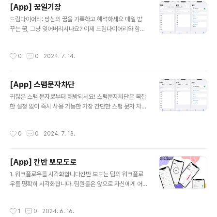
[App] 꿈일기장
문 제안 기능- 좋아하는 질문에 '좋아요' 표시 "Yes Or N
글 내용
o"는 단순한 투표 앱 그 이상입니다. 사회적 이슈부터 일상
드림다이어리: 당신의 꿈을 기록하고 해석하세요 매일 밤
적인 고민까지, 다양한 주제로 여러분의 생각을 넓혀드립
꾸는 꿈, 그냥 잊어버리시나요? 이제 드림다이어리와 함께
니다. 친구들과 의견을 나누고 토론하는 재미있는 주제를
당신의 꿈을 기록하고, 해석하고, 시각화해보세요! 주요 기
찾아보세요. 당신의 한 표가 세상의 트렌드를 만듭니다. 지
능:- 간편한 꿈 기록: 텍스트로 직접 입력하거나 음성 인식
작성시간
0
0
2024. 7. 14.
금 바로 "Y..
기능을 통해 쉽고 빠르게 꿈을 기록할 수 있습니다.- AI 기
반 꿈 해석: 최신 인공지능 기술을 활용하여 당신의 꿈에 숨
겨진 의미를 해석해드립니다.- 이미지 생성: 당신이 기록한
[App] 스팸문자차단
꿈을 바탕으로 AI가 독특하고 아름다운 이미지를 생성합니
글 내용
다. 꿈의 시각화를 경험해보세요.- 맞춤법 검사: 잠에서 덜
귀찮은 스팸 문자로부터 해방되세요! 스팸문자차단은 복잡
깬 상태에서 작성한 내용도 걱정 마세요. AI가 자동으로 맞
한 설정 없이 즉시 사용 가능한 가장 간단한 스팸 문자 차단
춤법을 교정해줍니다.- 직관적인 인터페이스: 사용하기 쉬
앱입니다.스팸문자차단과 함께 깨끗하고 안전한 메시지함
운 인터페이스로 누구나 쉽게 꿈 일기를 관리할 수 있습니
을 만나보세요. 더 이상 불필요한 광고 문자에 시간을 뺏기
작성시간
0
0
2024. 7. 13.
다.- 커스터마이..
지 마세요!간단하고 효과적인 스팸 차단, 스팸문자차단이
여러분의 소중한 시간을 지켜드립니다.
[App] 칸반 뽀모도로
글 내용
1. 워크플로우를 시각화합니다칸반 보드는 팀의 워크플로
우를 명확히 시각화합니다. 팀원들은 앞으로 자신에게 어
떤 작업이 배치될지 알 수 있으므로, 최종 목표에 어떻게 기
여할지 구상할 수 있습니다. 칸반 보드를 최신 상태로 유지
작성시간
1
0
2024. 6. 16.
하고 매일 점검하면 팀 운영의 투명성을 높이고, 팀이 리스