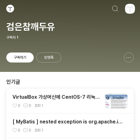
검색하기
티스토리
검은참깨두유
구독자
1
구독하기
방명록
신고하기 레이어
열기
인기글
VirtualBox 가상머신에 CentOS-7 리눅스
설치
0
0
조회
1
[ MyBatis ] nested exception is org.apache.ib
atis.builder.BuilderException: The expression
0
0
조회
1
'Object.property' evaluated to a null value.