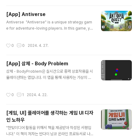
크를 알리도록 격려하고, 자신의 작업이 프로젝트에 기여
하고 있다는 느낌이 들게 할 수 있습니다. 2. 진행 중인 작
[App] Antiverse
업 범위를 설정합니다칸반을 통해 프로젝트 관리자는 보드
글 내용
에 카드가 충분한지, 아니면 너무 많은지 쉽게 평가할 수 있
Antiverse "Antiverse" is a unique strategy gam
으므로, 리소스 스킬과 역량을 명확히 파악할 수 있습니다.
e for adventure-loving players. In this game, yo
매일 칸반 보드를 검토하면 프로젝트 관리자와 팀원은 업
u take on the role of the king of an anthill, tasked
무량을 평가할 수 있기 때문에 팀이 할 일이 너무 많거나 너
with managing and expanding your colony while
작성시간
0
0
2024. 4. 27.
무 적을 수가 없습니다. 3. 플..
overcoming a variety of challenges and obstacl
es. Experience the fun of a puzzle game combin
ed with real-time strategy elements! Key Featur
[App] 삼체 - Body Problem
es Complex and Engaging Gameplay: As the kin
글 내용
g of the ants, manage..
삼체 - BodyProblem은 실시간으로 중력 상호작용을 시
뮬레이션하는 앱입니다. 이 앱을 통해 사용자는 가상의 우
주 공간에서 여러 물체들을 생성하고, 그들이 서로의 중력
에 어떻게 반응하는지 직접 관찰하고 실험할 수 있습니다.
작성시간
0
1
2024. 4. 22.
각 물체의 질량과 위치를 조정하면서 물리적 원리를 탐구
해보세요! 주요 기능: 인터랙티브 물리 시뮬레이션: 사용자
가 직접 물체를 배치하고, 질량을 설정하여 중력의 법칙을
[게임, UI] 플레이어를 생각하는 게임 UI 디자
체험할 수 있습니다. 직관적인 사용자 인터페이스: 손가락
인 노하우
하나로 물체를 추가하고 위치를 이동시킬 수 있는 간단하
글 내용
고 이해하기 쉬운 인터페이스를 제공합니다. 다양한 시뮬
"한빛미디어 활동을 위해서 책을 제공받아 작성된 서평입
레이션 옵션: 물체 간의 거리, 질량, 초기 속도 등 다양한 변
니다." 이 책의 저자는 반다이 남코 온라인 프로듀서로 나에