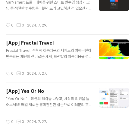
저장 및 관리: 생성된 이미지를 쉽게 저장하고 관리할 수 있
VarNamer: 프로그래머를 위한 스마트 변수명 생성기 코
습니다. 게임 개발자, 디자이너, 또는 창의적인 프로젝트를
딩 중 적절한 변수명을 떠올리느라 고민하신 적 있으신가
진행하는 모든 분들에게 완벽한 도구입니다. 복잡한 그래
요? VarNamer가 그 고민을 해결해 드립니다! VarName
픽 도구 없이도 전문적인 퀄리티의 게임 아이템 이미지를
r는 인공지능 기술을 활용하여 프로그래머들이 명확하고
작성시간
0
0
2024. 7. 29.
만들어보세요. 지금 ..
의미 있는 변수명을 쉽게 생성할 수 있도록 도와주는 혁신
적인 도구입니다. 주요 기능:- 간단한 설명만으로 적절한
변수명 추천- 다양한 프로그래밍 언어와 코딩 스타일 지
[App] Fractal Travel
원- 빠르고 효율적인 변수명 생성으로 개발 속도 향상- 직
글 내용
관적이고 사용하기 쉬운 인터페이스- macOS의 네이티브
Fractal Travel: 수학적 아름다움의 세계로의 여행무한히
앱으로 시스템과 완벽한 통합 VarNamer를 사용하면:- 코
반복되는 패턴의 신비로운 세계, 프랙탈의 아름다움을 경
드의 가독성과 유지보수성이 향상됩니다.- 변수명 고민 시
험해보세요. 프랙탈 익스플로러는 여러분을 수학과 예술이
간을 줄여 생산성이 높아집니다.- 일관성 있는 네이밍 컨벤
만나는 경이로운 여정으로 안내합니다.주요 기능: 다양한
작성시간
0
0
2024. 7. 27.
션을 유지할 수 있습니다.-..
프랙탈 패턴: 만델브로 집합, 줄리아 집합, 버닝 쉽, 만델박
스 등 다양한 프랙탈을 탐험해보세요.실시간 렌더링: 고성
능 Metal 프레임워크를 활용한 부드러운 실시간 렌더링을
[App] Yes Or No
경험하세요.자동 확대: 끝없이 이어지는 프랙탈의 세계를
글 내용
확대하며 새로운 패턴을 발견해보세요.직관적인 컨트롤:
"Yes Or No" - 당신의 생각을 나누고, 세상의 의견을 들
손쉬운 제스처로 줌인/아웃, 이동을 제어할 수 있습니다.커
어보세요! 매일 새로운 흥미진진한 질문으로 여러분의 호
스터마이즈 가능한 설정: 색상, 반복 횟수, 기타 매개변수를
기심을 자극합니다. 간단한 Yes 또는 No로 의견을 표현하
조절하여 나만의 고유한 프랙탈을 만들어보세요.아름다운
고, 다른 사용자들의 생각을 실시간으로 확인해보세요. 주
작성시간
0
0
2024. 7. 27.
색상: 다채로운 색상 팔레..
요 기능:- 매일 업데이트되는 흥미로운 질문들- 간편한 Ye
s/No 투표 시스템- 실시간 투표 결과 확인- 다른 사용자들
의 의견을 한눈에 볼 수 있는 직관적인 그래프- 나만의 질