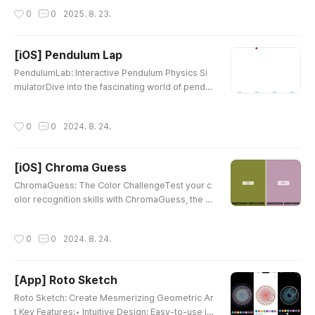
ode에서는 Snippet이라고 부른다.Snippet의 뜻을 찾
함수나 속성이 쓰이는지 파악하고 안 쓴다면 지워버려 정
작성시간
0
0
2025. 8. 23.
아보니 (대화, 음악 등의) 한 토막이라고 하더라코드의 한
리를 할 수 있다. 이 프로그램의 소스는 깃허브에 공개되어
토막을 의미로 쓰는 것 같다 Snippet을 저장하는 방법먼
있다.https://github.com/p..
저 Xcode에서 반복되는 패턴, 코드를 찾고 저장할 준비를
[iOS] Pendulum Lap
한다. 복사할 코드를 선택하고 마우스 오른쪽 클릭을 하면
글 내용
Create Snippet 이라는 항목을 클릭한다 이 화면에서 S
PendulumLab: Interactive Pendulum Physics Si
nippet의 이름하고 Summary를 적어주어 저장하고 저
mulatorDive into the fascinating world of pendul
장된 코드를 나중에 불러올 수 있다. Snippet을 불러오는
um physics with PendulumLab! Whether you're
방법상단 바에서 View - Show Library 에 들어가도..
a student, educator, or science enthusiast, this a
작성시간
0
0
2024. 8. 24.
pp brings the beauty and complexity of pendulu
m motion right to your fingertips. Key Features:E
xplore single, double, and triple pendulum syst
[iOS] Chroma Guess
emsInteract with real-time, visually stunning sim
글 내용
ulationsAdjust parame..
ChromaGuess: The Color ChallengeTest your c
olor recognition skills with ChromaGuess, the a
ddictive and educational color guessing gam
e! Key Features: Engaging gameplay: Identify co
작성시간
0
0
2024. 8. 24.
lors from two optionsVast color database: Lear
n new and unique color namesScore tracking: C
hallenge yourself to beat your high scoreInstant
[App] Roto Sketch
feedback: Celebrate correct answers and learn
글 내용
from mistakesComprehensive log: ..
Roto Sketch: Create Mesmerizing Geometric Ar
t Key Features:• Intuitive Design: Easy-to-use in