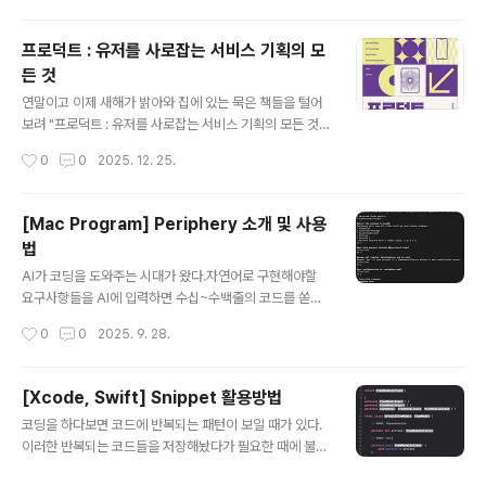
는 깨달음을 주었다. 그러나 디자인을 보는 눈이 하루아침
에 길러지는 것이 아니라 꾸준한 연습을 통해 늘어난다고
프로덕트 : 유저를 사로잡는 서비스 기획의 모
한다. 책의 목차는비율, 공간, 균형, 색의 속성, 질감, 형과
든 것
형태, 움직임, 율동, 서체, 에필로그로 구성되어 있다 책을
글 내용
읽고나서 주변을 둘러보면 디자인에 대하여 생각을 할 수
연말이고 이제 새해가 밝아와 집에 있는 묵은 책들을 털어
가 있게 된다. 글을 쓰고 있는 가게 곳곳에 색과 균형, 비율
보려 "프로덕트 : 유저를 사로잡는 서비스 기획의 모든 것"
과 공간의 배치 등의 사소한 주변에서도 디자인적 요소가
책을 읽었다이전부터 갖고 있던 책이지만 그 당시에는 개
작성시간
0
0
2025. 12. 25.
반영된 것을 느꼈다. 이제 ..
발하는 코드에 신경을 써야하고 아직 프로덕트의 중요성을
알지 못해 책을 휘뚜루마뚜루 읽어서 넘긴 적이 있었던 것
같다이제 AI가 발전하고 내 개발 능력도 향상 됨에 따라 코
[Mac Program] Periphery 소개 및 사용
드를 작성하고 동작하는 것은 기본적으로 갖춰야할 덕목이
법
고 그 이상의 것(기획, 사용자 UX, 마케팅, 프로덕트 퀄리
글 내용
티)들에도 신경쓸 수 있게 됨에 따라 이 책을 인상깊게 읽었
AI가 코딩을 도와주는 시대가 왔다.자연어로 구현해야할
다 책의 목차로는 1. 사용자 중심 기획2. 성공하는 제품을
요구사항들을 AI에 입력하면 수십~수백줄의 코드를 쏟아
위한 리서치3. 인사이트를 분석하는 데이터 모델링4. 아이
내준다.이러한 코드는 겉보기에는 동작을 잘 하는 것 같으
작성시간
0
0
2025. 9. 28.
데이션을 통한 솔루션 도출과 우선순위5. 서비스 기획 A t
나 요구사항을 여러번 요청할 때 최종적으로 쓰이는 코드
o Z6. 친절한 서..
를 제외하면 나머지 코드는 그대로 프로젝트에 남게된다.
그래서 안 쓰이는 코드를 찾아주는 프로그램이 있지 않을
[Xcode, Swift] Snippet 활용방법
까 생각을 하고 찾아보니아니나다를까 안 쓰이는 코드를
글 내용
코딩을 하다보면 코드에 반복되는 패턴이 보일 때가 있다.
스캔하여 출력해주는 프로그램이 있었다. (Periphery)P
이러한 반복되는 코드들을 저장해놨다가 필요한 때에 불러
eriphery를 실행하고 스캔을 한다면 안 쓰이는 함수 및 속
와서 사용하면 간편하게 이용할 수 있다.이러한 기능을 Xc
성을 파악할 수 있다.스캔을 하고 출력된 파일에 들어가서