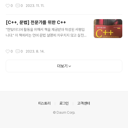
수를 조절하여 실험의 조건을 변경할 수 있습니다. 시각적
게는 철권 게임으로 익숙해 친근하게 느껴져서 호감이 갔
작성시간
0
0
2023. 11. 11.
효과: 아름다운 그래픽과 부드러..
습니다. 책을 읽어보니 게임 UI를 작성함에 있어 체계적인
프로세스로 돌아간다는 것을 알 수 있었습니다. 이 책은 게
임 UI 디자인 프로세스를 체계적으로 안내합니다. 먼저 게
[C++, 문법] 전문가를 위한 C++
임에 대한 스토리에 대한 이해, 톤 앤 매너(컨셉을 잡는 중
글 내용
"한빛미디어 활동을 위해서 책을 제공받아 작성된 서평입
요성을 강조하는 개념)의 설정 그리고 UI 규칙의 정의부터
니다." 이 책에서는 언어 문법 설명에 치우치지 않고 실전
시작하여 프로토 타입, 러프 디자인 및 실제 디자인, 동작과
활용법을 함께 제시한다. 실전에서 C++를 사용하는 관점
연출, 구현방법까지 체계적으로 다루고 있습니다. 게임 회
에서 소개한다. 업무 효율을 높이는 기능도 소개하고, 초보
사에 다녀보지 않은 내가 실제 게임 회사는 이렇게 돌아가
작성시간
0
0
2023. 8. 14.
프로그래머와 전문 프로그래머를 구분하는 고급 프로그래
는구나 전문적으로 개발하는 회사는 다르구나를 느꼈습니
밍 기법도 소개한다. C++를 오랫동안 써왔지만 C++로
다. 또한 책에서 예시로 들어 ..
설계하는 방법이나 바람직한 프로그래밍 스타일을 자세히
더보기
알고 싶은 사람, C++의 초급부터 중급 수준의 실력을 전
문 C++ 프로그래머 수준으로 끌어올리기에 도움을 준다.
코드 품질과 프로그래밍 효율을 동시에 향상시킬 수 있는
C++ 프로그래밍 기법을 소개하고, 문법만 알려주는 것이
아닌 프로그래밍 방법론, 재사용 가능한 디자인 패턴, 바람
직한 프로그래밍 스타일도 함께 소개한다..
의안내
티스토리
로그인
고객센터
© Daum Corp.