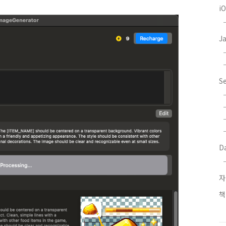
i
J
S
D