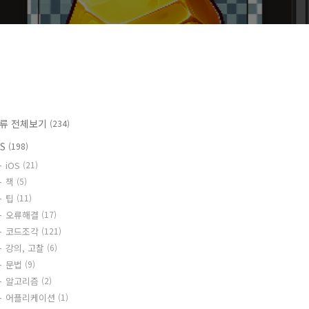
류 전체보기
(234)
OS
(198)
iOS
(21)
책
(5)
팁
(11)
오류해결
(17)
코드조각
(121)
강의, 고찰
(6)
문법
(9)
알고리즘
(2)
어플리케이션
(1)