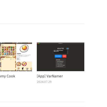
mmy Cook
[App] VarNamer
2024.07.29