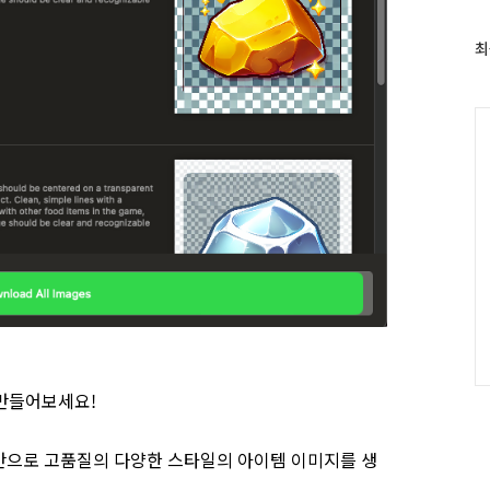
최
최
근
글
과
C
인
기
글
 만들어보세요!
설명만으로 고품질의 다양한 스타일의 아이템 이미지를 생