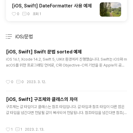
[iOS, Swift] DateFormatter 사용 예제
0
0
조회
1
iOS/문법
분류 전체보기
주요 글 목록
[iOS, Swift] Swift 문법 sorted 예제
글 내용
iOS 16.1, Xcode 14.2, Swift 5, UIKit 환경에서 진행했습니다. Swift는 iOS와 m
acOS를 위한 프로그래밍 언어로, C와 Objective-C에 기반을 둔 Apple의 공식
언어입니다. Swift는 안전하고 빠르며 현대적인 프로그래밍 패러다임을 따르는 강력
한 언어입니다. Swift에서는 Sorted라는 중요한 기능이 있습니다. Sorted는 배열
작성시간
0
0
2023. 3. 12.
을 정렬하는 데 사용되며, 이 글에서는 Sorted의 기능과 사용 방법을 자세히 설명하
겠습니다. Swift에서 Sorted 함수는 배열을 정렬하는 데 사용됩니다. Sorted 함수
는 기본 정렬 기준으로 배열을 정렬합니다. 배열의 요소가 기본 정렬 기준을 따르지
[iOS, Swift] 구조체와 클래스의 차이
않는 경우, 사용자 정의 비교 연산자를 제공하여 Sorted 함수로 전달..
글 내용
구조체는 값 타입이고 클래스는 참조 타입입니다. 값 타입과 참조 타입이 다른 점은
값 타입을 넘긴다면 전달될 값이 복사되어 전달됩니다. 참조타입을 넘긴다면 참조(주
소)를 복사하여 전달됩니다. 애플의 가이드라인에서는 다음 조건 중 하나 이상 해당
된다면 구조체를 사용하는 것을 권장합니다. - 연관된 간단한 값의 집합을 캡슐화하
작성시간
1
1
2023. 2. 13.
는 것만이 목적일 때 - 캡슐화한 값을 참조하는 것보다 복사하는 것이 합당할 때 - 구