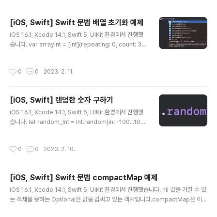
조체에 저장된 프로퍼티가 값 타입이며 참조하는 것보다 복사하는 것이 합당할 때 -
다른 타입으로부터 상속받거나 자신을 상속할 필요가 없을 때
[iOS, Swift] Swift 문법 배열 초기화 예제
글 내용
iOS 16.1, Xcode 14.1, Swift 5, UIKit 환경에서 진행했
습니다. var arrayInt = [Int](repeating: 0, count: 3)
var arrayString = [String](repeating: "A", count:
3) print(arrayInt) // [0, 0, 0] print(arrayString) //
작성시간
0
0
2023. 2. 11.
["A", "A", "A"] 2차 배열의 초기화 var graph = [[Int]](r
epeating: [Int](repeating: 0, count: 20), count: 2
0)
[iOS, Swift] 랜덤한 숫자 구하기
글 내용
iOS 16.1, Xcode 14.1, Swift 5, UIKit 환경에서 진행했
습니다. let random_Int = Int.random(in: -100...100)
let random_Double = Double.random(in: -5.4...6.
2) print(random_Int) // - 60 print(random_Doubl
작성시간
0
0
2023. 2. 10.
e) // -3.0702160422894833
[iOS, Swift] Swift 문법 compactMap 예제
글 내용
iOS 16.1, Xcode 14.1, Swift 5, UIKit 환경에서 진행했습니다. nil 값을 가질 수 있
는 객체를 뜻하는 Optional은 값을 감싸고 있는 객체입니다.compactMap은 이러
한 감싸고 있는 객체를 제거하고 평평하게 (flatMap으로 쓰였으나, 스위프트 4버전