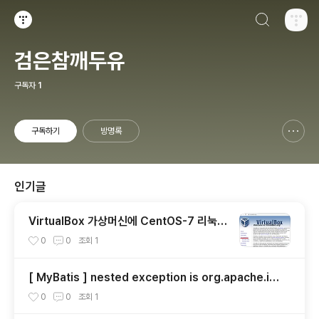
검색하기
티스토리
검은참깨두유
구독자
1
구독하기
방명록
신고하기 레이어
열기
인기글
VirtualBox 가상머신에 CentOS-7 리눅스
설치
0
0
조회
1
[ MyBatis ] nested exception is org.apache.ib
atis.builder.BuilderException: The expression
0
0
조회
1
'Object.property' evaluated to a null value.